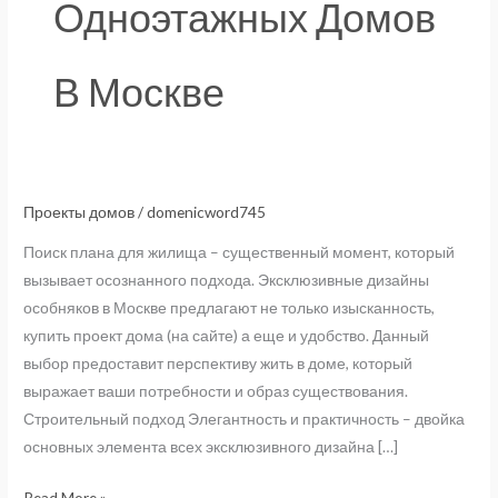
Одноэтажных Домов
В Москве
Проекты домов
/
domenicword745
Уникальные
проекты
Поиск плана для жилища – существенный момент, который
особняков
вызывает осознанного подхода. Эксклюзивные дизайны
в
особняков в Москве предлагают не только изысканность,
Москве
купить проект дома (на сайте) а еще и удобство. Данный
и
выбор предоставит перспективу жить в доме, который
и
выражает ваши потребности и образ существования.
Подмосковье:
Строительный подход Элегантность и практичность – двойка
изысканность
основных элемента всех эксклюзивного дизайна […]
и
вместе
Read More »